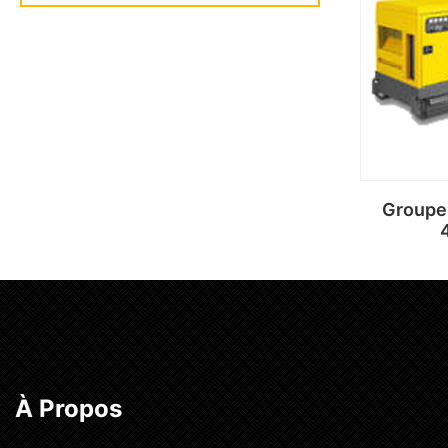
Lir
Groupe
Lir
À Propos