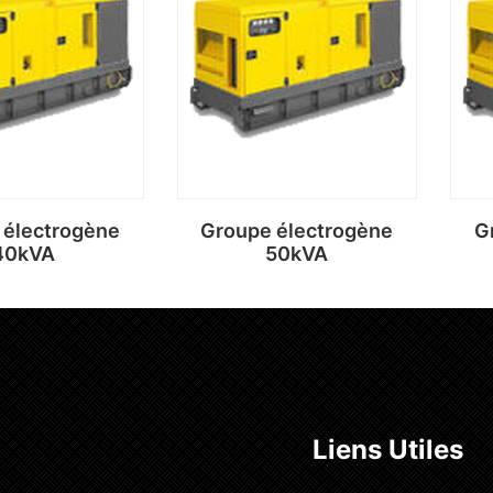
e la suite
Lire la suite
 électrogène
Groupe électrogène
G
40kVA
50kVA
e la suite
Lire la suite
Liens Utiles