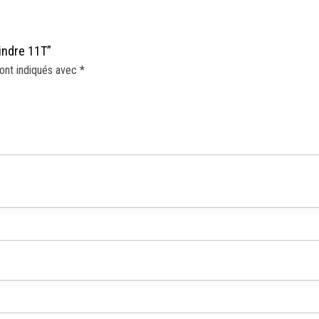
indre 11T”
ont indiqués avec
*