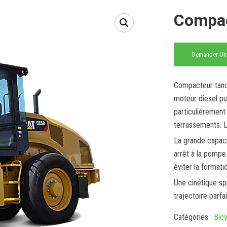
Compac
Demander Un
Compacteur tande
moteur diesel pu
particulièrement
terrassements. La
La grande capaci
arrêt à la pompe
éviter la formati
Une cinétique spé
trajectoire parfa
Catégories :
Bicy